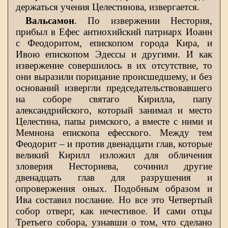
держаться учения Целестинова, извергается.
Вальсамон
. По извержении Нестория,
прибыл в Ефес антиохийский патриарх Иоанн
с Феодоритом, епископом города Кира, и
Ивою епископом Эдессы и другими. И как
извержение совершилось в их отсутствие, то
они выразили порицание происшедшему, и без
оснований извергли председательствовавшего
на соборе святаго Кирилла, папу
александрийского, который занимал и место
Целестина, папы римского, а вместе с ними и
Мемнона епископа ефесского. Между тем
Феодорит – и против двенадцати глав, которые
великий Кирилл изложил для обличения
зловерия Несториева, сочинил другие
двенадцать глав для разрушения и
опровержения оных. Подобным образом и
Ива составил послание. Но все это Четвертый
собор отверг, как нечестивое. И сами отцы
Третьего собора, узнавши о том, что сделано