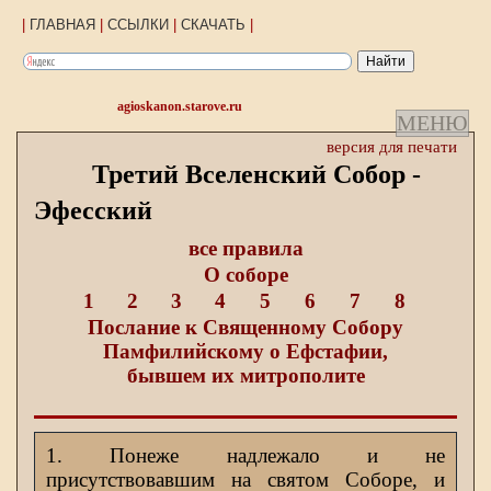
|
ГЛАВНАЯ
|
ССЫЛКИ
|
СКАЧАТЬ
|
agioskanon.starove.ru
МЕНЮ
версия для печати
Третий Вселенский Собор -
Эфесский
все правила
О соборе
1
2
3
4
5
6
7
8
Послание к Священному Собору
Памфилийскому о Ефстафии,
бывшем их митрополите
1. Понеже надлежало и не
присутствовавшим на святом Соборе, и