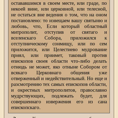
остававшимся в своем месте, или граде, по
некоей вине, или церковной, или телесной,
не остаться вне ведения о том, что на оном
постановлено: то извещаем вашу святыню и
любовь, что, Если который областный
митрополит, отступив от святаго и
вселенскаго Собора, приложился к
отступническому сонмищу, или по сем
приложится, или Целестиево мудрование
приял, или приимет, таковый против
епископов своея области что-либо делать
отнюдь не может, яко отныне Собором от
всякаго Церковнаго общения уже
отверженный и недействительный. Но еще и
разсмотрению тех самых епископов области,
и окрестных митрополитов, православно
мудрствующих, подлежать будет, для
совершеннаго извержения его из сана
епископскаго.