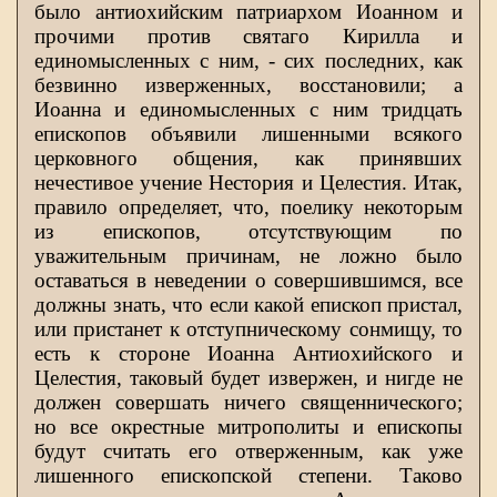
было антиохийским патриархом Иоанном и
прочими против святаго Кирилла и
единомысленных с ним, - сих последних, как
безвинно изверженных, восстановили; а
Иоанна и единомысленных с ним тридцать
епископов объявили лишенными всякого
церковного общения, как принявших
нечестивое учение Нестория и Целестия. Итак,
правило определяет, что, поелику некоторым
из епископов, отсутствующим по
уважительным причинам, не ложно было
оставаться в неведении о совершившимся, все
должны знать, что если какой епископ пристал,
или пристанет к отступническому сонмищу, то
есть к стороне Иоанна Антиохийского и
Целестия, таковый будет извержен, и нигде не
должен совершать ничего священнического;
но все окрестные митрополиты и епископы
будут считать его отверженным, как уже
лишенного епископской степени. Таково