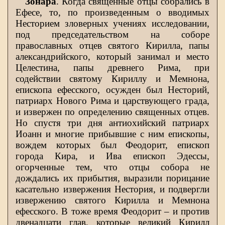
Зонара
. Когда священные отцы собрались в
Ефесе, то, по произведенным о вводимых
Несторием зловерных учениях исследовании,
под председательством на соборе
православных отцев святого Кирилла, папы
александрийского, который занимал и место
Целестина, папы древнего Рима, при
содействии святому Кириллу и Мемнона,
епископа ефесского, осужден был Несторий,
патриарх Нового Рима и царствующего града,
и извержен по определению священных отцев.
Но спустя три дня антиохийский патриарх
Иоанн и многие прибывшие с ним епископы,
вождем которых был Феодорит, епископ
города Кира, и Ива епископ Эдессы,
огорченные тем, что отцы собора не
дождались их прибытия, выразили порицание
касательно извержения Нестория, и подвергли
извержению святого Кирилла и Мемнона
ефесского. В тоже время Феодорит – и против
двенадцати глав, которые великий Кирилл