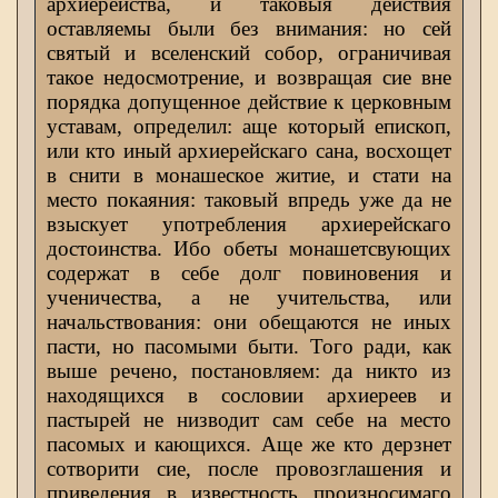
архиерейства, и таковыя действия
оставляемы были без внимания: но сей
святый и вселенский собор, ограничивая
такое недосмотрение, и возвращая сие вне
порядка допущенное действие к церковным
уставам, определил: аще который епископ,
или кто иный архиерейскаго сана, восхощет
в снити в монашеское житие, и стати на
место покаяния: таковый впредь уже да не
взыскует употребления архиерейскаго
достоинства. Ибо обеты монашетсвующих
содержат в себе долг повиновения и
ученичества, а не учительства, или
начальствования: они обещаются не иных
пасти, но пасомыми быти. Того ради, как
выше речено, постановляем: да никто из
находящихся в сословии архиереев и
пастырей не низводит сам себе на место
пасомых и кающихся. Аще же кто дерзнет
сотворити сие, после провозглашения и
приведения в известность произносимаго