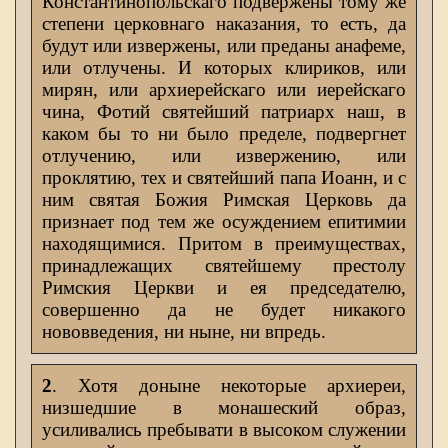
Константинопольскаго подвержены тому же
степени церковнаго наказания, то есть, да
будут или извержены, или преданы анафеме,
или отлучены. И которых клириков, или
мирян, или архиерейскаго или иерейскаго
чина, Фотий святейший патриарх наш, в
каком бы то ни было пределе, подвергнет
отлучению, или извержению, или
проклятию, тех и святейший папа Иоанн, и с
ним святая Божия Римская Церковь да
признает под тем же осуждением епитимии
находящимися. Притом в преимуществах,
принадлежащих святейшему престолу
Римския Церкви и ея председателю,
совершенно да не будет никакого
нововведения, ни ныне, ни впредь.
2
. Хотя доныне некоторые архиереи,
низшедшие в монашеский образ,
усиливались пребывати в высоком служении