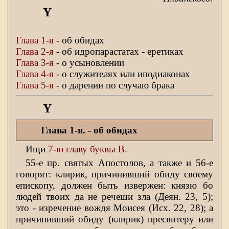
Υ
Глава 1-я
- об обидах
Глава 2-я
- об идропарастатах - еретиках
Глава 3-я
- о усыновлении
Глава 4-я
- о служителях или иподиаконах
Глава 5-я
- о дарении по случаю брака
Υ
Глава 1-я.
- об обидах
Ищи
7-ю главу буквы Β
.
55-е пр. святых Апостолов, а также и 56-е
говорят: клирик, причинивший обиду своему
епископу, должен быть извержен: князю бо
людей твоих да не речеши зла (Деян. 23, 5);
это - изречение вождя Моисея (Исх. 22, 28); а
причинивший обиду (клирик) пресвитеру или