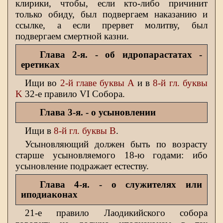
клирики, чтобы, если кто-либо причинит
только обиду, был подвергаем наказанию и
ссылке, а если прервет молитву, был
подвергаем смертной казни.
Глава 2-я.
- об идропарастатах -
еретиках
Ищи во
2-й главе буквы Α
и в
8-й гл. буквы
Κ
32-е правило VI Собора.
Глава 3-я.
- о усыновлении
Ищи в
8-й гл. буквы Β
.
Усыновляющий должен быть по возрасту
старше усыновляемого 18-ю годами: ибо
усыновление подражает естеству.
Глава 4-я.
- о служителях или
иподиаконах
21-е правило Лаодикийского собора