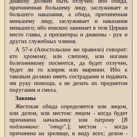
диакону должен быть отлучен: ибо обида,
причиненная большему лицу, заслуживает и
большего наказания, а обида, причиненная
меньшему лицу, заслуживает и наказания
меньшего; ибо епископ занимает в теле Церкви
место главы, а пресвитеры и диаконы - рук и
других служебных членов.
А 57-е (Апостольское же правило) говорит:
кто хромому, или слепому, или ногами
болезненному посмеется, да будет отлучен,
будет ли то клирик или мирянин. Ибо к
таковым должно иметь сострадание и подавать
им руку помощи, а не делать их предметом
поругания и смеха.
Законы
Жестокая обида определяется или лицом,
или делом, или местом: лицом - когда будет
причинена начальнику или патрону [
В
подлиннике: "отцу".
]; местом - когда
причинена на зрелище, в виду всех; делом -