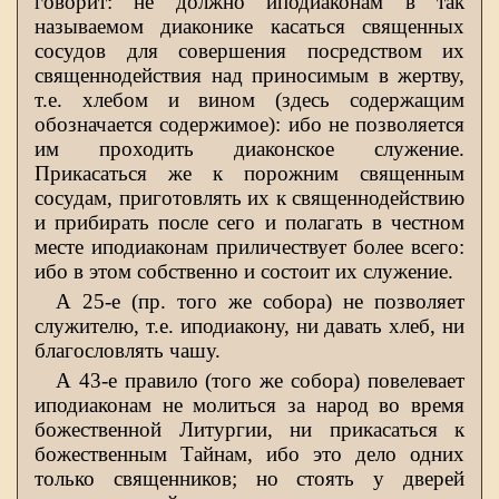
говорит: не должно иподиаконам в так
называемом диаконике касаться священных
сосудов для совершения посредством их
священнодействия над приносимым в жертву,
т.е. хлебом и вином (здесь содержащим
обозначается содержимое): ибо не позволяется
им проходить диаконское служение.
Прикасаться же к порожним священным
сосудам, приготовлять их к священнодействию
и прибирать после сего и полагать в честном
месте иподиаконам приличествует более всего:
ибо в этом собственно и состоит их служение.
А 25-е (пр. того же собора) не позволяет
служителю, т.е. иподиакону, ни давать хлеб, ни
благословлять чашу.
А 43-е правило (того же собора) повелевает
иподиаконам не молиться за народ во время
божественной Литургии, ни прикасаться к
божественным Тайнам, ибо это дело одних
только священников; но стоять у дверей