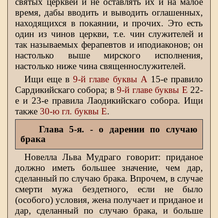
святых церквей и не оставлять их и на малое
время, дабы вводить и выводить оглашенных,
находящихся в покаянии, и прочих. Это есть
один из чинов церкви, т.е. чин служителей и
так называемых ферапевтов и иподиаконов; он
настолько выше мирского исполнения,
настолько ниже чина священнослужителей.
Ищи еще в
9-й главе буквы
A
15-е правило
Сардикийскаго собора; в
9-й главе буквы Ε
22-
е и 23-е правила Лаодикийскаго собора. Ищи
также
30-ю гл. буквы Ε
.
Глава 5-я.
- о дарении по случаю
брака
Новелла Льва Мудраго говорит: приданое
должно иметь большее значение, чем дар,
сделанный по случаю брака. Впрочем, в случае
смерти мужа бездетного, если не было
(особого) условия, жена получает и приданое и
дар, сделанный по случаю брака, и больше