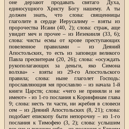
оне дерзают продавать святаго Духа,
единосущного Христу Богу нашему. А ты
должен знать, что слова: священницы
глаголите в сердце Иерусалиму – взяты из
пророчества Исаии (40, 2); слова: страж, аще
увидит меч и прочее – из Иезекииля (33, 6);
слова: чисты есмы от крове преступающих
повеленное правилами – из Деяний
Апостольских, то есть из заповеди великого
Павла пресвитерам (20, 26); слова: «осуждать
рукополагающих за деньги, яко Симона
волхва» - взяты из 29-го Апостольского
правила; слова: ныне глаголет Господь:
прославляющия мя прославлю – из начала 1-й
книги Царств; слова: «чего не приняли и не
имеют» - из 1-го послания к Коринфянам глава
9; слова: несть ти части, ни жребия в словеси
сем – из Деяний Апостольских (8, 21); слова:
подобает епископу быти непорочну – из 1-го
послания к Тимофею (3, 2); слова: услышим
все сие и внушим себе – из послания к Евреям