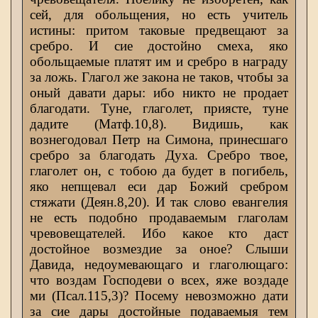
сей, для обольщения, но есть учитель
истины: притом таковые предвещают за
сребро. И сие достойно смеха, яко
обольщаемые платят им и сребро в награду
за ложь. Глагол же закона не таков, чтобы за
оный давати дары: ибо никто не продает
благодати. Туне, глаголет, приясте, туне
дадите (Матф.10,8). Видишь, как
вознегодовал Петр на Симона, принесшаго
сребро за благодать Духа. Сребро твое,
глаголет он, с тобою да будет в погибель,
яко непщевал еси дар Божий сребром
стяжати (Деян.8,20). И так слово евангелия
не есть подобно продаваемым глаголам
чревовещателей. Ибо какое кто даст
достойное возмездие за оное? Слыши
Давида, недоумевающаго и глаголющаго:
что воздам Господеви о всех, яже воздаде
ми (Псал.115,3)? Посему невозможно дати
за сие дары достойные подаваемыя тем