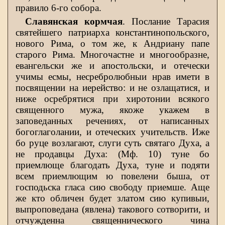
правило 6-го собора.
Славянская кормчая
. Послание Тарасия
святейшего патриарха константинопольского,
нового Рима, о том же, к Андриану папе
старого Рима. Многочастне и многообразне,
евангельски же и апостольски, и отечески
учимы есмы, несребролюбныи нрав имети в
посвящении на иерейство: и не озлащатися, и
ниже осребрятися при хиротонии всякого
священного мужа, якоже укажем в
заповеданных речениях, от написанных
богоглаголании, и отеческих учительств. Иже
бо руце возлагают, слуги суть святаго Духа, а
не продавцы Духа: (Мф. 10) туне бо
приемлюще благодать Духа, туне и подяти
всем приемлющим ю повелени быша, от
господьска гласа сию свободу приемше. Аще
же кто обличен будет златом сию купивыи,
выпроповедана (явлена) такового сотворити, и
отчужденна священнического чина