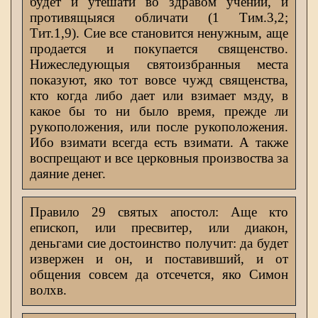
будет и утешати во здравом учении, и
противящыяся обличати (1 Тим.3,2;
Тит.1,9). Сие все становится ненужным, аще
продается и покупается священство.
Нижеследующыя святоизбранныя места
показуют, яко тот вовсе чужд священства,
кто когда либо дает или взимает мзду, в
какое бы то ни было время, прежде ли
рукоположения, или после рукоположения.
Ибо взимати всегда есть взимати. А также
воспрещают и все церковныя произвоства за
даяние денег.
Правило 29 святых апостол: Аще кто
епископ, или пресвитер, или диакон,
деньгами сие достоинство получит: да будет
извержен и он, и поставивший, и от
общения совсем да отсечется, яко Симон
волхв.