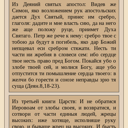
Из Деяний святых апостол: Видев же
Симон, яко возложением рук апостольских
дается Дух Святый, принес им сребро,
глаголя: дадите и мне власть сию, да на него
же аще положу руце, приимет Духа
Святаго. Петр же рече к нему: сребро твое с
тобою да будут в погибель, яко дар Божий
непщевал еси сребром стяжати. Несть ти
части ни жребия в словеси сем: ибо сердце
твое несть право пред Богом. Покайся убо о
злобе твоей сей, и молися Богу, аще убо
отпустится ти помышление сердца твоего: в
желчи бо горести и союзе неправды зрю тя
суща (Деян.8,18-23).
Из третьей книги Царств: И не обратися
Иеровоам от злобы своея, и возвратися, и
сотвори от части единыя людей, жрецы
высоких: иже хотяще, исполняше руку
свою, и бываше жрец на высоких. И бысть