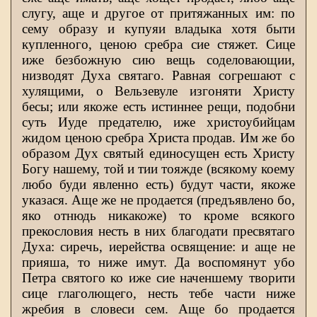
слугу, аще и другое от притяжанных им: по
сему образу и купуяи владыка хотя быти
купленного, ценою сребра сие стяжет. Сице
иже безбожную сию вещь соделовающии,
низводят Духа святаго. Равная согрешают с
хулящими, о Вельзевуле изгоняти Христу
бесы; или якоже есть истиннее рещи, подобни
суть Иуде предателю, иже христоубийцам
жидом ценою сребра Христа продав. Им же бо
образом Дух святый единосущен есть Христу
Богу нашему, той и тии тояжде (всякому коему
любо буди явленно есть) будут части, якоже
указася. Аще же не продается (предъявлено бо,
яко отнюдь никакоже) то кроме всякого
прекословия несть в них благодати пресвятаго
Духа: сиречь, иерейства освящение: и аще не
прияша, то ниже имут. Да воспомянут убо
Петра святого ко иже сие наченшему творити
сице глаголющего, несть тебе части ниже
жребия в словеси сем. Аще бо продается