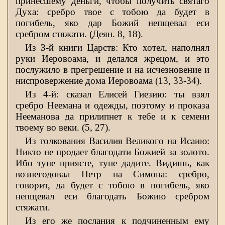
принесшему деньги, чтобы получить святаго
Духа: сребро твое с тобою да будет в
погибель, яко дар Божий непщевал еси
сребром стяжати. (Деян. 8, 18).
Из 3-й книги Царств: Кто хотел, наполнял
руки Иеровоама, и делался жрецом, и это
послужило в прегрешение и на исчезновение и
ниспровержение дома Иеровоама (13, 33-34).
Из 4-й: сказал Елисей Гиезию: ты взял
сребро Неемана и одежды, поэтому и проказа
Нееманова да прилипнет к тебе и к семени
твоему во веки. (5, 27).
Из толкования Василия Великого на Исаию:
Никто не продает благодати Божией за золото.
Ибо туне приясте, туне дадите. Видишь, как
вознегодовал Петр на Симона: сребро,
говорит, да будет с тобою в погибель, яко
непщевал еси благодать Божию сребром
стяжати.
Из его же послания к подчиненным ему