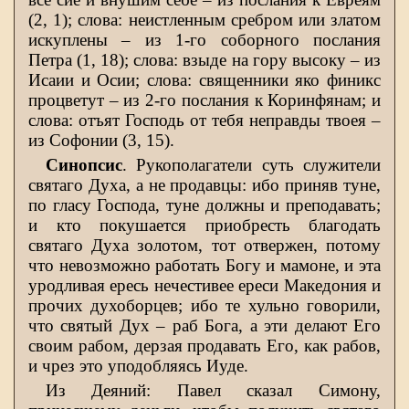
(2, 1); слова: неистленным сребром или златом
искуплены – из 1-го соборного послания
Петра (1, 18); слова: взыде на гору высоку – из
Исаии и Осии; слова: священники яко финикс
процветут – из 2-го послания к Коринфянам; и
слова: отъят Господь от тебя неправды твоея –
из Софонии (3, 15).
Синопсис
. Рукополагатели суть служители
святаго Духа, а не продавцы: ибо приняв туне,
по гласу Господа, туне должны и преподавать;
и кто покушается приобресть благодать
святаго Духа золотом, тот отвержен, потому
что невозможно работать Богу и мамоне, и эта
уродливая ересь нечестивее ереси Македония и
прочих духоборцев; ибо те хульно говорили,
что святый Дух – раб Бога, а эти делают Его
своим рабом, дерзая продавать Его, как рабов,
и чрез это уподобляясь Иуде.
Из Деяний: Павел сказал Симону,