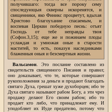
получившаго: тогда все пороку сему
споследующыя скверны искоренятся, и
священники, яко Финикс процветут, вдыхая
Христово благоухание спасаемым, и
воспевая Церкви победную песнь: отъят
Господь от тебе неправды твоя
(Софон.3,15); еще же и пожинаем плоды
услаждая и умножая оные в старости
маститей, то есть, показуя наследниками
блаженныя оныя и безсмертныя жизни.
Вальсамон
. Это послание составлено из
свидетельств священного Писания и правил;
оно доказывает, что те, которые совершают
рукоположения за деньги и продают благодать
святаго Духа, грешат хуже духоборцев; ибо те
Духа святаго называют рабом Богу, а эти чрез
продажу делают Его своим рабом; ибо то
продает кто либо, что принадлежит ему. И
уподобляет их Иуде предателю, потому что