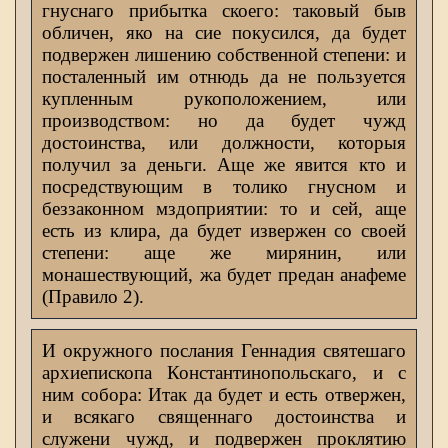
гнуснаго прибытка скоего: таковый быв
обличен, яко на сие покусился, да будет
подвержен лишению собственной степени: и
посталенный им отнюдь да не пользуется
купленным рукоположением, или
производством: но да будет чужд
достоинства, или должности, которыя
получил за деньги. Аще же явится кто и
посредствующим в толико гнусном и
беззаконном мздоприятии: то и сей, аще
есть из клира, да будет извержен со своей
степени: аще же мирянин, или
монашествующий, жа будет предан анафеме
(Правило 2).
И окружного послания Геннадия святешаго
архиепископа Константинопольскаго, и с
ним собора: Итак да будет и есть отвержен,
и всякаго священнаго достоинства и
служени чужд, и подвержен проклятию