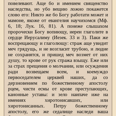
повелевают. Аще бо и имением священство
наследства, но убо вещию ложно покажется
слово его: Никто же бо Богу работати может и
мамоне, якоже от евангелия научихомся (Мф.
6, 18; Лук. 16, 81). А понеже слышахом
пророчески Богу вопиющу, иереи глаголите в
сердце Иерусалиму (Иезек. 33 и 3). Паки же
воспрещающу и глаголющу: страж аще увидит
меч грядущь, и не возгласит трубою, и людие
не сохранятся, и пришед меч возмет от них
душу, то крове от рук стража взыщу. Еже или
за страх прещения о молчании, или осуждения
ради возвещаем всем, и коемуждо
первоседателем церквей наших, да со
дерзновением по божественному апостолу
рцем, чисти есмы от крове преступающих,
канонные уставы: и зело наипаче иже на
имениях хиротонисавших, или
хиротонисанных. Петру божественному
апостолу, его же седалище наследи ваша