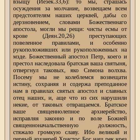
взыщу (Иезек.33,6): то мы, страшась
осуждения за молчание, возвещаем всем
предстоятелям наших церквей, дабы со
дерзновением, словами Божественнаго
апостола, могли мы рещи: чисты есмы от
крове (Деян.20,26) преступающих
повеленное правилами, и особенно
рукоположивших или рукоположенных на
мзде. Божественный апостол Петр, коего и
престол наследовала братская ваша святыня,
отвергнул таковых, яко Симона волхва.
Посему мы не колеблемся возвещати
истину, сохраняя и содержа преподанное
нам в правилах святых апостол и славных
отец наших, и, аще что из сих нарушили
некие, от таковых отвращаемся. Братское
ваше священнолепное архиерейство,
исправляя законно и по воле Божией
священноначальственную должность,
стяжало громкую славу. Ибо великий и
первый архиерей Христос Бог наш рек чрез