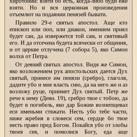
хиротонии: взяти бо есть, когда-либо буди еже
взяти. Но и вся церковная произведения
отъемлют на подаянии пенязей бывати.
Правило 29-е святых апостол. Аще кто
епископ или поп, или диакон, имением приял
будет сан, да извержется той сам, и святивый
его. И да отсечена будета всячески от общения,
и от церкве отлучена (7 собора 5), яко Симон
волхв от Петра.
От деяний святых апостол. Видя же Симон,
яко возложением рук апостольских дается Дух
святый, принесе им пенязи (сребро), глаголя,
дадите убо и мне власть сию, да на него же и аз
возложу руце, приимет Дух святый. Петр же
рече к нему (Деян. 19), сребро твое с тобою, да
будет в погибель, яко дар Божии вознепщевал
еси именьми стяжати. Несть убо тебе части,
ниже жребия в словеси сем, сердце бо твое
несть право пред Богом. Покайся убо от злобы
твоея сея, и помолися Богу, еда аще