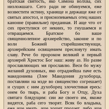
братская святость, яко Симона волхва, сих
низложшаго. Сего ради не обинуемся, еже
возвестити истину, храняще и держаще яже от
святых апостол, и приснопеваемых отец наших
канонне (правильне) преданная. И аще что от
сих преступися от некиих, то гнушаемся и
отвращаемся. Братское бо ваше
священнолепное архиерейство, законне и по
воли Божией старейшинствующи,
архиерейским освящением пресловуту имать
славу. Рече бо пророком великий и первый
архиерей Христос Бог наш: живу аз. Но разве
прославляющих мя прославлю. Веси бо мужу
желаний духовных, яко отраднейша паче есть
македониева (Злее Македония духоборца,
поставляяи на мзде во священство согрешает)
и сущих с ним духоборец злочестивая ересь:
онем бо тварь, и раба Богу и Отцу, Духа
святаго блядущим: сии же своего им, якоже
видятся, раба сего творят. Всяк бо владыка,
еже аще имать, аще хощет продает, либо аще