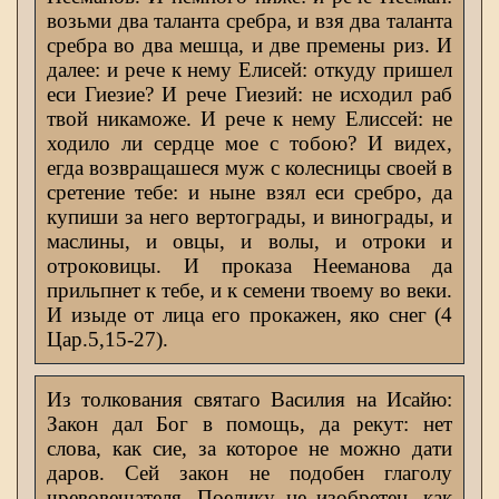
возьми два таланта сребра, и взя два таланта
сребра во два мешца, и две премены риз. И
далее: и рече к нему Елисей: откуду пришел
еси Гиезие? И рече Гиезий: не исходил раб
твой никаможе. И рече к нему Елиссей: не
ходило ли сердце мое с тобою? И видех,
егда возвращашеся муж с колесницы своей в
сретение тебе: и ныне взял еси сребро, да
купиши за него вертограды, и винограды, и
маслины, и овцы, и волы, и отроки и
отроковицы. И проказа Нееманова да
прильпнет к тебе, и к семени твоему во веки.
И изыде от лица его прокажен, яко снег (4
Цар.5,15-27).
Из толкования святаго Василия на Исайю:
Закон дал Бог в помощь, да рекут: нет
слова, как сие, за которое не можно дати
даров. Сей закон не подобен глаголу
чревовещателя. Поелику не изобретен, как