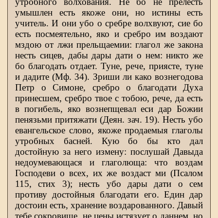
утробного волхования. Не бо не прелесть
умышлен есть якоже они, но истины есть
учитель. И они убо о сребре волхвуют, сие бо
есть посмеятельно, яко и сребро им воздают
мздою от лжи прельщаемии: глагол же закона
несть сицев, дабы дары дати о нем: никто же
бо благодать отдает. Туне, рече, приясте, туне
и дадите (Мф. 34). Зриши ли како вознегодова
Петр о Симоне, сребро о благодати Духа
принесшем, сребро твое с тобою, рече, да есть
в погибель, яко вознепщевал еси дар Божии
пенязьми притяжати (Деян. зач. 19). Несть убо
евангельское слово, якоже продаемыя глаголы
утробных басней. Кую бо бы кто дал
достойную за него измену: послушай Давыда
недоумевающася и глаголюща: что воздам
Господеви о всех, их же воздаст ми (Псалом
115, стих 3); несть убо дары дати о сем
противу достойныя благодати его. Един дар
достоин есть, хранение воздарованного. Давый
тебе сокровище, не цены истязует о даннем, но