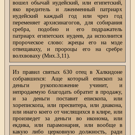
вошел обычай иудейский, или египетский,
яко вредитель и лжеименный патриарх
иудейский каждый год или чрез год
переменяет архисинагогов, для собирания
сребра, подобно и его подражатель
патриарх египетских иудеев, да исполнится
пророческое слово: жрецы его на мзде
отвещаваху, и пророцы его на сребре
волхвоваху (Мих.3,11).
Из правил святых 630 отец в Халкидоне
собравшихся: Аще который епископ за
деньги рукоположение учинит, и
непродаемую благодать обратит в продажу,
и за деньги поставит епископа, или
хорепископа, или пресвитера, или диакона,
или инаго коего от числящихся в клире, или
произведет за деньги во иконома, или
екдика, или парамонария, или вообще в
какую либо церковную должность, ради