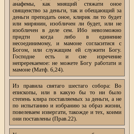
анафемы, как мнящий стяжати оное
священство за деньги, так и обещающий за
деньги преподать оное, клирик ли то будет
или мирянин, изобличен ли будет, или не
изобличен в деле сем. Ибо невозможно
придти когда либо в единение
несоединимому, и мамоне согласитися с
Богом, или служащим ей служити Богу.
Господне есть и сие изречение
непререкаемое: не можете Богу работати и
мамоне (Матф. 6,24).
Из правила святаго шестаго собора: Во
епископы, или в какую бы то ни было
степень клира поставляемых за деньги, а не
по испытанию и избранию за образ жизни,
повелеваем извергати, такожде и тех, коими
они поставлены (Прав.22).