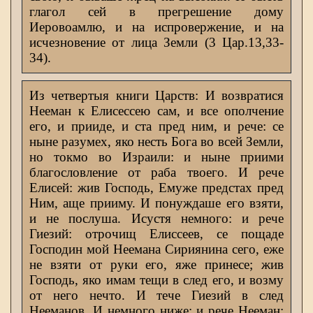
глагол сей в прегрешение дому
Иеровоамлю, и на испровержение, и на
исчезновение от лица Земли (3 Цар.13,33-
34).
Из четвертыя книги Царств: И возвратися
Нееман к Елисессею сам, и все ополчение
его, и прииде, и ста пред ним, и рече: се
ныне разумех, яко несть Бога во всей Земли,
но токмо во Израили: и ныне приими
благословление от раба твоего. И рече
Елисей: жив Господь, Емуже предстах пред
Ним, аще прииму. И понуждаше его взяти,
и не послуша. Исустя немного: и рече
Гиезий: отрочищ Елиссеев, се пощаде
Господин мой Неемана Сириянина сего, еже
не взяти от руки его, яже принесе; жив
Господь, яко имам тещи в след его, и возму
от него нечто. И тече Гиезий в след
Нееманов. И немного ниже: и рече Нееман: