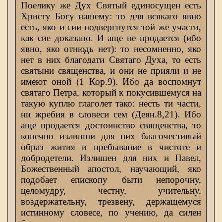
Поелику же Дух Святый единосущен есть
Христу Богу нашему: то для всякаго явно
есть, яко и сии подвергнутся той же участи,
как сие доказано. И аще не продается (ибо
явно, яко отнюдь нет): то несомненно, яко
нет в них благодати Святаго Духа, то есть
святыни священства, и они не прияли и не
имеют оной (1 Кор.9). Ибо да воспомнут
святаго Петра, который к покусившемуся на
такую куплю глаголет тако: несть ти части,
ни жребия в словеси сем (Деян.8,21). Ибо
аще продается достоинство священства, то
конечно излишни для них благочестивый
образ жития и пребывание в чистоте и
добродетели. Излишен для них и Павел,
Божественный апостол, научающий, яко
подобает епископу быти непорочну,
целомудру, честну, учительну,
воздержательну, трезвену, держащемуся
истинному словесе, по учению, да силен