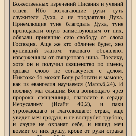
Божественных изречений Писания и учений
отцев. Ибо возлагающие руки суть
служители Духа, а не продаятели Духа.
Приемлющие туне благодать Духа, туне
преподавати оную заимствующым от них,
обязали приявшие сию свободу от слова
Господня. Аще же кто обличен будет, яко
купивший златом: таковаго объявляют
изверженным от священнаго чина. Поелику,
хотя он и получил священство по имени,
однако слово не согласуется с делом.
Никтоже бо может Богу работати и мамоне,
как из евангелия научаемся (Матф.6,24). И
поелику мы слышим Бога вопиющаго чрез
пророка: священницы, глаголите в сердце
Иерусалиму (Исайи 40,2), и паки
угрожающаго и глаголющаго: страж, аще
увидит меч грядущ и не вострубит трубою,
и людие не охранят себе, и нашед меч
возмет от них душу, крове от руки стража