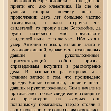
епископов воспрекословили, яко не должно
прияти его, яко клеветника. На сие он,
умоляя говорил: поелику дело в
продолжении двух лет большею частию
изследовано, и дана отсрочка для
свидетелей: то прошу ваше Боголюбие, да
будет позволено мне представити
свидетелей ныне, сего же часа. Ибо хотя и
умер Антонин епископ, взявший злато и
рукоположивший, однако остаются в живых
давшие и рукоположенные.
Присутствующий собор признал
справедливым вступити в разсмотрение
дела. И начинается разсмотрение дела
чтением записи о том, что произведено
прежде. Вошли свидетели, вошли и шесть
давших и рукоположенных. Сии в начале не
признавались: но как свидетели и из мирян и
из пресвитеров, на которых они
повидимому полагались, твердо стояли в
своих показаниях, то они сперва отрекались,