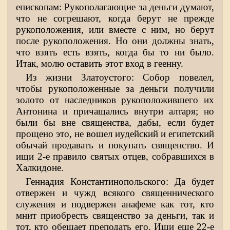
епископам: Рукополагающие за деньги думают,
что не согрешают, когда берут не прежде
рукоположения, или вместе с ним, но берут
после рукоположения. Но они должны знать,
что взять есть взять, когда бы то ни было.
Итак, молю оставить этот вход в геенну.
Из жизни Златоустого: Собор повелел,
чтобы рукоположенные за деньги получили
золото от наследников рукоположившего их
Антонина и причащались внутри алтаря; но
были бы вне священства, дабы, если будет
прощено это, не вошел иудейский и египетский
обычай продавать и покупать священство. И
ищи 2-е правило святых отцев, собравшихся в
Халкидоне.
Геннадия Константинопольского: Да будет
отвержен и чужд всякого священнического
служения и подвержен анафеме как тот, кто
мнит приобресть священство за деньги, так и
тот, кто обещает преподать его. Ищи еще 22-е