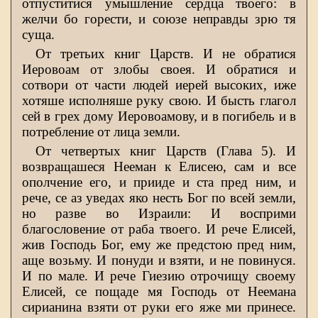
отпуститися умышление сердца твоего: в
желчи бо горести, и союзе неправды зрю тя
суща.
От третьих книг Царств. И не обратися
Иеровоам от злобы своея. И обратися и
сотвори от части людей иерей высоких, иже
хотяше исполняше руку свою. И бысть глагол
сей в грех дому Иеровоамову, и в погибель и в
потребление от лица земли.
От четвертых книг Царств (Глава 5). И
возвращашеся Нееман к Елисею, сам и все
ополчение его, и прииде и ста пред ним, и
рече, се аз уведах яко несть Бог по всей земли,
но разве во Израили: И восприми
благословение от раба твоего. И рече Елисей,
жив Господь Бог, ему же предстою пред ним,
аще возьму. И понуди и взяти, и не повинуся.
И по мале. И рече Гиезию отрочищу своему
Елисей, се пощаде мя Господь от Неемана
сирианина взяти от руки его яже ми принесе.