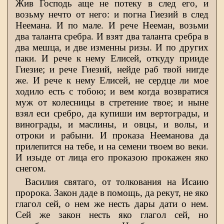
Жив Господь аще не потеку в след его, и
возьму нечто от него: и погна Гиезий в след
Неемана. И по мале. И рече Нееман, возьми
два таланта сребра. И взят два таланта сребра в
два мешца, и две изменны ризы. И по других
паки. И рече к нему Елисей, откуду прииде
Гиезие; и рече Гиезий, нейде раб твой нигде
же. И рече к нему Елисей, не сердце ли мое
ходило есть с тобою; и вем когда возвратися
муж от колесницы в стретение твое; и ныне
взял еси сребро, да купиши им вертограды, и
винограды, и маслины, и овцы, и волы, и
отроки и рабыни. И проказа Нееманова да
прилепится на тебе, и на семени твоем во веки.
И изыде от лица его проказою прокажен яко
снегом.
Василия святаго, от толкования на Исаию
пророка. Закон даде в помощь, да рекут, не яко
глагол сей, о нем же несть дары дати о нем.
Сей же закон несть яко глагол сей, но