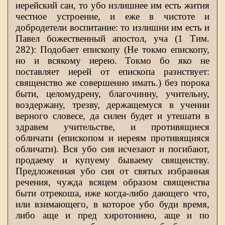
иерейский сан, то убо излишнее им есть жития
честное устроение, и еже в чистоте и
добродетели воспитание: то излишни им есть и
Павел божественный апостол, уча (1 Тим.
282): Подобает епископу (Не токмо епископу,
но и всякому иерею. Токмо бо яко не
поставляет иерей от епископа разнствует:
священство же совершенно имать.) без порока
быти, целомудрену, благочинну, учительну,
воздержану, трезву, держащемуся в учении
верного словесе, да силен будет и утешати в
здравем учительстве, и противящиеся
обличати (епископом и иереям противящияся
обличати). Вся убо сия исчезают и погибают,
продаему и купуему бываему священству.
Предложенная убо сия от святых избранная
речения, чужда всяцем образом священства
быти отрекоша, иже когда-либо дающего что,
или взимающего, в которое убо буди время,
либо аще и пред хиротониею, аще и по