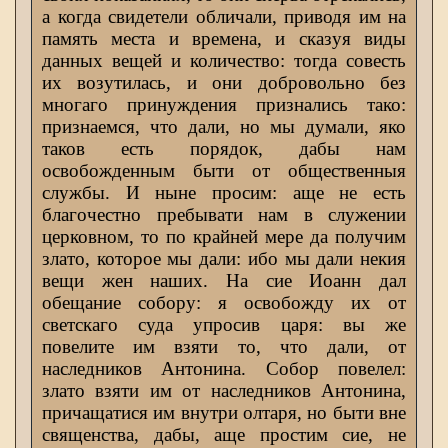
а когда свидетели обличали, приводя им на
память места и времена, и сказуя виды
данных вещей и количество: тогда совесть
их возутилась, и они добровольно без
многаго принуждения признались тако:
признаемся, что дали, но мы думали, яко
таков есть порядок, дабы нам
освобожденным быти от общественныя
службы. И ныне просим: аще не есть
благочестно пребывати нам в служении
церковном, то по крайней мере да получим
злато, которое мы дали: ибо мы дали некия
вещи жен наших. На сие Иоанн дал
обещание собору: я освобожду их от
светскаго суда упросив царя: вы же
повелите им взяти то, что дали, от
наследников Антонина. Собор повелел:
злато взяти им от наследников Антонина,
причащатися им внутри олтаря, но быти вне
священства, дабы, аще простим сие, не