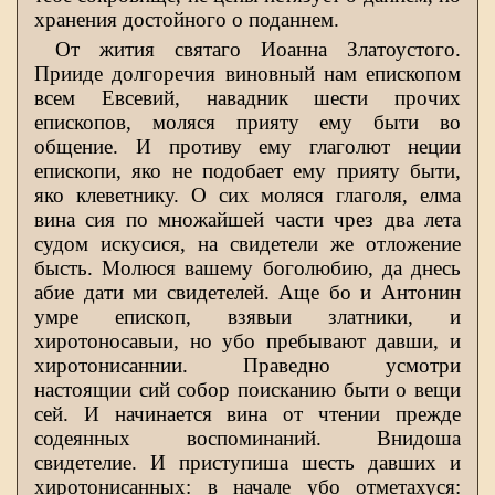
хранения достойного о поданнем.
От жития святаго Иоанна Златоустого.
Прииде долгоречия виновный нам епископом
всем Евсевий, навадник шести прочих
епископов, моляся прияту ему быти во
общение. И противу ему глаголют неции
епископи, яко не подобает ему прияту быти,
яко клеветнику. О сих моляся глаголя, елма
вина сия по множайшей части чрез два лета
судом искусися, на свидетели же отложение
бысть. Молюся вашему боголюбию, да днесь
абие дати ми свидетелей. Аще бо и Антонин
умре епископ, взявыи златники, и
хиротоносавыи, но убо пребывают давши, и
хиротонисаннии. Праведно усмотри
настоящии сий собор поисканию быти о вещи
сей. И начинается вина от чтении прежде
содеянных воспоминаний. Внидоша
свидетелие. И приступиша шесть давших и
хиротонисанных: в начале убо отметахуся: