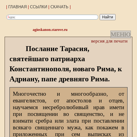
|
ГЛАВНАЯ
|
ССЫЛКИ
|
СКАЧАТЬ
|
agioskanon.starove.ru
МЕНЮ
версия для печати
Послание Тарасия,
святейшаго патриарха
Константинополя, новаго Рима, к
Адриану, папе древняго Рима.
Многочестно и многообразно, от
евангелистов, от апостолов и отцев,
научаемся несребролюбивый нрав имети
при посвящении во священство, и не
взимати сребра или злата при поставлении
всякаго священнаго мужа, как покажем в
приложенных при сем выписках из