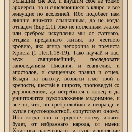
Услышим сие все, и внушим себе не токмо
архиереи, но и счисляющиеся в клире, и все
живущие по вселенней. Ибо подобает нам
лишше внимати слышанным, да не когда
отпадем (Евр.2,1). Яко не истленным златом
или сребром искуплены мы от суетнаго,
отцами преданнаго жития, но честною
кровию, яко агнца непорочна и пречиста
Христа (1 Пет.1,18-19). Тако научай и нас,
муж священнейший, последовати
заповеданиям Писания, и евангелия, и
апостолов, и священных правил и отцев.
Взыди на высоту, возвыси глас твой в
крепости, шествй в широте, проповедуй со
дерзновением, да истребится в конец и да
уничтожится рукоположение мздоимное, и
все то, что, по сребролюбию и неправде и
купле гнустокорыстной, сопутствует оному.
Ибо когда оно и сродное оному изъято
будет, от избраннаго народа, от имени
Христова нареченнаго, и туне искупление