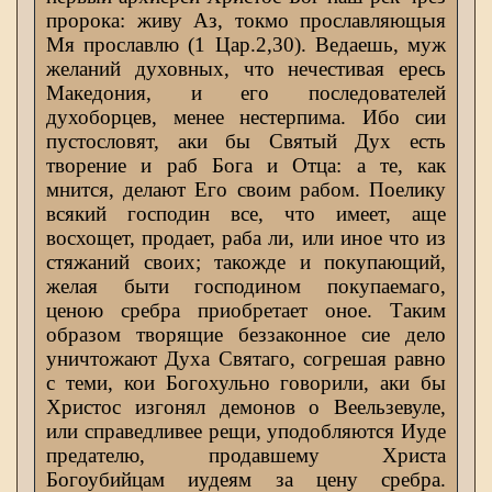
пророка: живу Аз, токмо прославляющыя
Мя прославлю (1 Цар.2,30). Ведаешь, муж
желаний духовных, что нечестивая ересь
Македония, и его последователей
духоборцев, менее нестерпима. Ибо сии
пустословят, аки бы Святый Дух есть
творение и раб Бога и Отца: а те, как
мнится, делают Его своим рабом. Поелику
всякий господин все, что имеет, аще
восхощет, продает, раба ли, или иное что из
стяжаний своих; такожде и покупающий,
желая быти господином покупаемаго,
ценою сребра приобретает оное. Таким
образом творящие беззаконное сие дело
уничтожают Духа Святаго, согрешая равно
с теми, кои Богохульно говорили, аки бы
Христос изгонял демонов о Веельзевуле,
или справедливее рещи, уподобляются Иуде
предателю, продавшему Христа
Богоубийцам иудеям за цену сребра.